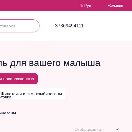
Ro
Рус
Желания
+37369494111
ль для вашего малыша
я новорожденных
Жилеточки и зим. комбинезоны
Отображение: