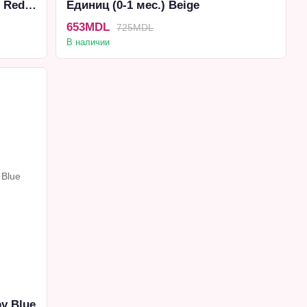
 Red
Единиц (0-1 мес.) Beige
653MDL
725MDL
В наличии
y Blue