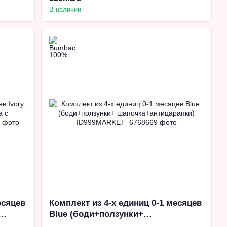
В наличии
есяцев
Комплект из 4-х единиц 0-1 месяцев
Blue (боди+ползунки+
шапочка+антицарапки)