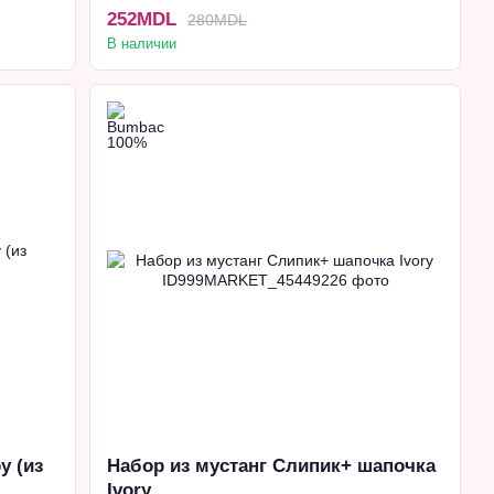
Розовый
252MDL
280MDL
В наличии
 (из
Набор из мустанг Слипик+ шапочка
Ivory