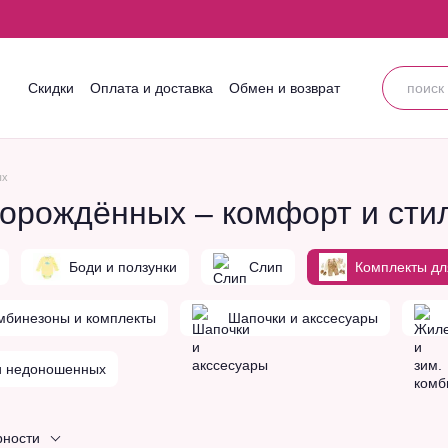
Скидки
Оплата и доставка
Обмен и возврат
Контактная информация
Блог
Пользовательское соглашение
ых
орождённых – комфорт и сти
Боди и ползунки
Слип
Комплекты дл
мбинезоны и комплекты
Шапочки и акссесуары
и недоношенных
рности