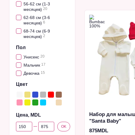
56-62 см (1-3
20
месяцев)
62-68 см (3-6
6
месяцев)
68-74 см (6-9
2
месяцев)
Пол
20
Унисекс
17
Мальчик
15
Девочка
Цвет
Набор для малыш
Цена, MDL
"Santa Baby"
От Цена, MDL
До Цена, MDL
OK
875MDL