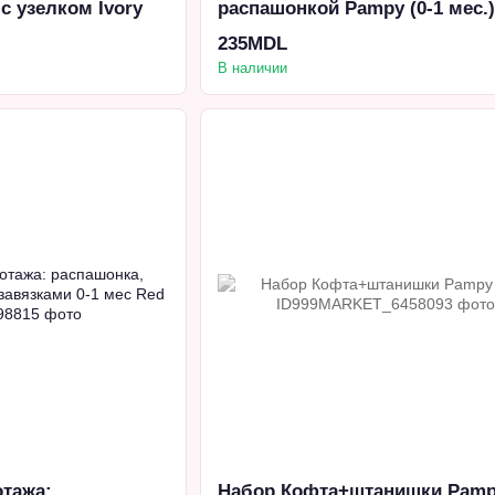
с узелком Ivory
распашонкой Pampy (0-1 мес.)
Hearts
235MDL
В наличии
отажа:
Набор Кофта+штанишки Pamp