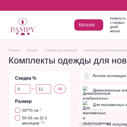
Перейти к основному контенту
Нежность
с первых
Каталог
дней
жизни
Главная
Каталог
Одежда для малышей
Комплекты для новорожденн
Комплекты одежды для нов
Летняя коллекция
Скидка %
От Скидка %
До Скидка %
OK
Демисизонные ко
Размер
Для маловесных 
1
50*70 см
50-56 см (0-1
19
месяцев)
Сортировка:
по популя