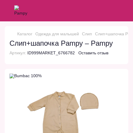
Каталог
Одежда для малышей
Слип
Слип+шапочка Pamp
Слип+шапочка Pampy – Pampy
Артикул:
ID999MARKET_6766782
Оставить отзыв