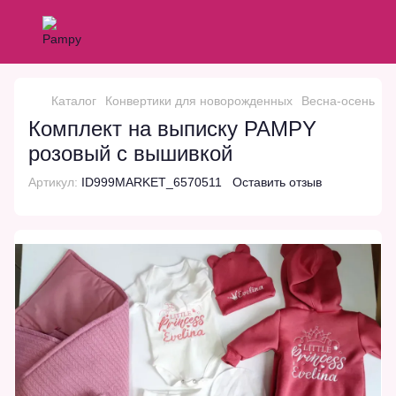
Каталог
Конвертики для новорожденных
Весна-осень
К
Комплект на выписку PAMPY
розовый с вышивкой
Артикул:
ID999MARKET_6570511
Оставить отзыв