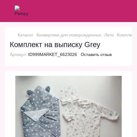
Каталог
Конвертики для новорожденных
Лето
Комплект 
Комплект на выписку Grey
Артикул:
ID999MARKET_6623026
Оставить отзыв