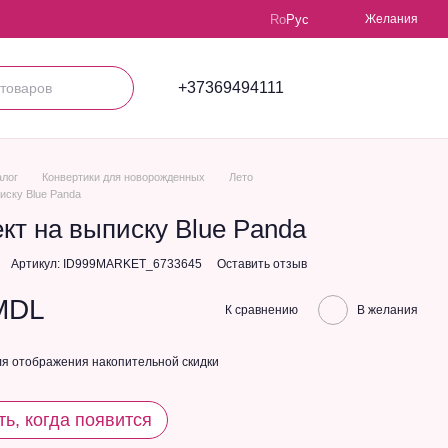
Ro
Рус
Желания
+37369494111
алог
Конвертики для новорожденных
Лето
иску Blue Panda
кт на выписку Blue Panda
Артикул: ID999MARKET_6733645
Оставить отзыв
MDL
К сравнению
В желания
я отображения накопительной скидки
ь, когда появится