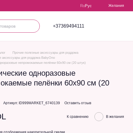
Ro
Рус
Желания
+37369494111
алог
Прочие полезные аксессуары для роддома
е аксессуары для роддома BabyOno
дноразовые непромокаемые пелёнки 60х90 см (20 штук)
ические одноразовые
окаемые пелёнки 60х90 см (20
Артикул: ID999MARKET_6740139
Оставить отзыв
DL
К сравнению
В желания
я отображения накопительной скидки