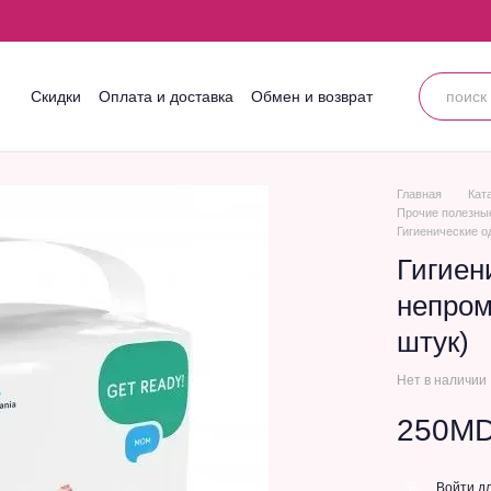
Скидки
Оплата и доставка
Обмен и возврат
Контактная информация
Блог
Пользовательское соглашение
Главная
Кат
Прочие полезны
Гигиенические о
Гигиен
непром
штук)
Нет в наличии
250M
Войти
дл
%