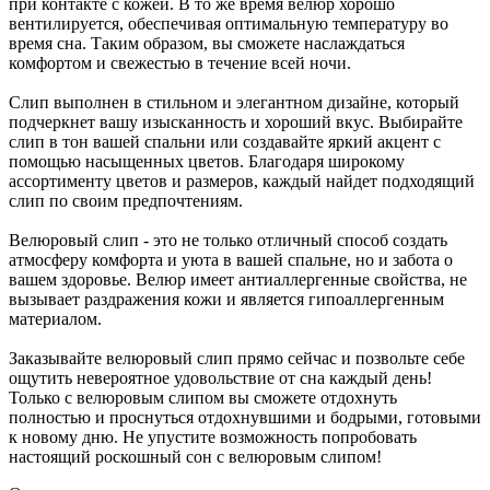
при контакте с кожей. В то же время велюр хорошо
вентилируется, обеспечивая оптимальную температуру во
время сна. Таким образом, вы сможете наслаждаться
комфортом и свежестью в течение всей ночи.
Слип выполнен в стильном и элегантном дизайне, который
подчеркнет вашу изысканность и хороший вкус. Выбирайте
слип в тон вашей спальни или создавайте яркий акцент с
помощью насыщенных цветов. Благодаря широкому
ассортименту цветов и размеров, каждый найдет подходящий
слип по своим предпочтениям.
Велюровый слип - это не только отличный способ создать
атмосферу комфорта и уюта в вашей спальне, но и забота о
вашем здоровье. Велюр имеет антиаллергенные свойства, не
вызывает раздражения кожи и является гипоаллергенным
материалом.
Заказывайте велюровый слип прямо сейчас и позвольте себе
ощутить невероятное удовольствие от сна каждый день!
Только с велюровым слипом вы сможете отдохнуть
полностью и проснуться отдохнувшими и бодрыми, готовыми
к новому дню. Не упустите возможность попробовать
настоящий роскошный сон с велюровым слипом!