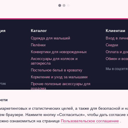
ция
Каталог
Клиентам
Одежда для малышей
Вход в личн
Пелёнки
Скидки
Конвертики для новорожденных
Оплата и до
Аксессуары для колясок и
Обмен и воз
автокресла
Мы в соцсетя
Постельное бельё в кроватку
Кормление и уход за малышами
Прочие полезные аксессуары для
утик
роддома
Игрушки для малышей
ости
Индивидуальный заказ
маркетинговых и статистических целей, а также для безопасной и 
Крещение
ем браузере. Нажмите кнопку «Согласиться», чтобы дать согласие 
ожно ознакомиться на странице
Пользовательское соглашение
.