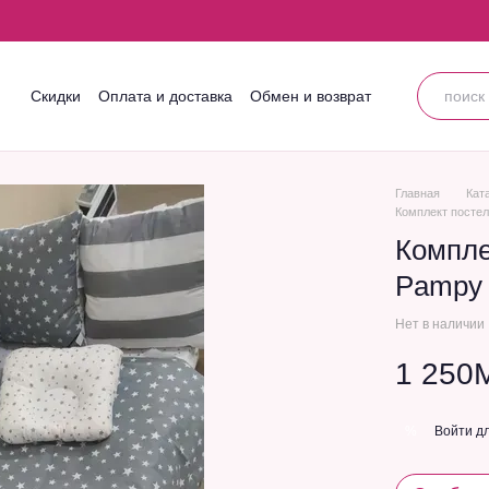
Скидки
Оплата и доставка
Обмен и возврат
Контактная информация
Блог
Пользовательское соглашение
Главная
Кат
Комплект постел
Компле
Pampy 
Нет в наличии
1 250
Войти
дл
%