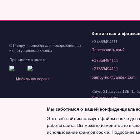
Контактная информа
+37369494111
© Pampy — одежда для новорождённых
Перезвонить вам?
из натурального хлопка
Принимаем к оплате
+37369494111
+37369494111
pampymd@yandex.com
Мобильная версия
Кагул, 31 августа 13Б, 15 б
Карта проезда
Мы заботимся о вашей конфиденциальн
Этот веб-сайт использует файлы cookie для 
работы сайта. Вы можете изменить это в сво
Magazin online creat cu Horoshop
использование файлов cookie. Подробнее м