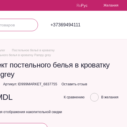
Ro
Рус
Желания
+37369494111
алог
Постельное бельё в кроватку
ьного белья в кроватку Pampy grey
кт постельного белья в кроватку
grey
Артикул: ID999MARKET_6837755
Оставить отзыв
MDL
К сравнению
В желания
я отображения накопительной скидки