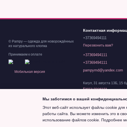
Контактная информа
+37369494111
© Pampy — одежда для новорождённых
Перезвонить вам?
из натурального хлопка
Принимаем к оплате
+37369494111
+37369494111
pampymd@yandex.com
Мобильная версия
Кагул, 31 августа 13Б, 15 б
Карта проезда
Мы заботимся о вашей конфиденциальн
Этот веб-сайт использует файлы cookie для 
работы сайта. Вы можете изменить это в сво
Magazin online creat cu Horoshop
использование файлов cookie. Подробнее м