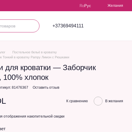
Ro
Рус
Желания
+37369494111
алог
Постельное бельё в кроватку
ик Тонкий в кроватку Pampy Лимон с Рюшками
и для кроватки — Заборчик
, 100% хлопок
ртикул: 81476367
Оставить отзыв
DL
К сравнению
В желания
я отображения накопительной скидки
вет