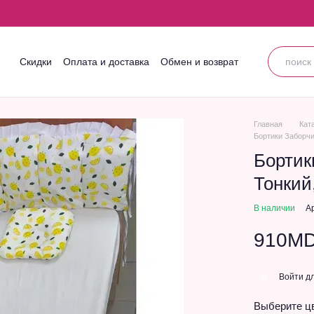
Скидки
Оплата и доставка
Обмен и возврат
Контактная информация
Блог
Пользовательское соглашение
Главная
Кат
Бортики Заборч
Бортик
Тонкий
В наличии
А
910M
Войти
дл
%
Выберите ц