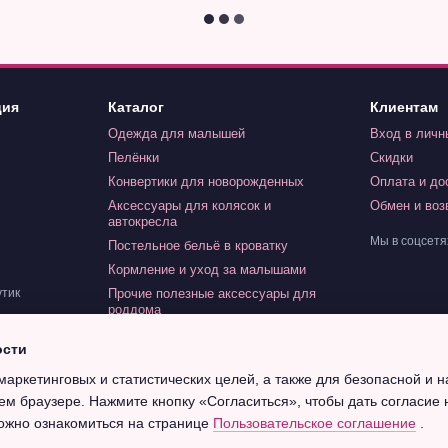
ция
Каталог
Клиентам
Одежда для малышей
Вход в личн
Пелёнки
Скидки
Конвертики для новорожденных
Оплата и до
Аксессуары для колясок и
Обмен и воз
автокресла
Мы в соцсетя
Постельное бельё в кроватку
Кормление и уход за малышами
Прочие полезные аксессуары для
утик
роддома
Игрушки для малышей
ости
Индивидуальный заказ
маркетинговых и статистических целей, а также для безопасной и 
Крещение
ем браузере. Нажмите кнопку «Согласиться», чтобы дать согласие 
ожно ознакомиться на странице
Пользовательское соглашение
.