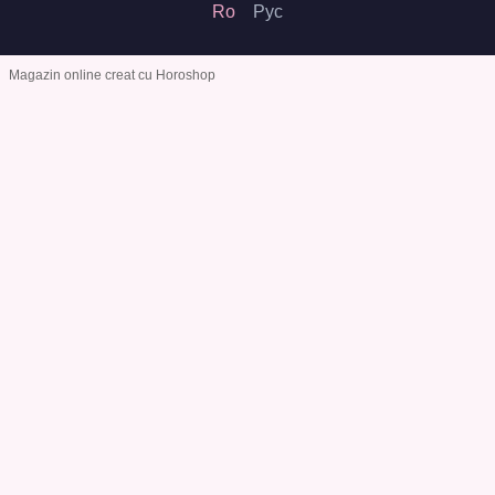
Ro
Рус
Magazin online creat cu Horoshop