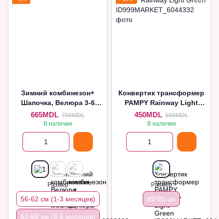
Зимний комбинезон+
Конвертик трансформер
Шапочка, Велюра 3-6
PAMPY Rainway Light
месяца, Электрик
Green
665MDL
450MDL
700MDL
500MDL
В наличии
В наличии
Размер
Размер
56-62 см (1-3 месяцев)
85*85 cм
62-68 см (3-6 месяцев)