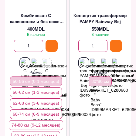
Комбинезон С
Конвертик трансформер
капюшоном и без ножек
PAMPY Rainway Bej
Голубой 0-1 месяцев
400MDL
550MDL
В наличии
В наличии
Размер
Размер
50-56 см (0-1 месяцев)
80*80 см
56-62 см (1-3 месяцев)
62-68 см (3-6 месяцев)
68-74 см (6-9 месяцев)
74-80 см (9-12 месяцев)