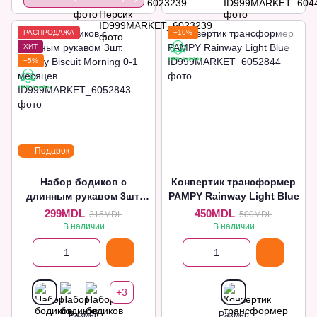
РАСПРОДАЖА
−10%
ХИТ
−5%
Подарок
Набор бодиков с
Конвертик трансформер
длинным рукавом 3шт.
PAMPY Rainway Light Blue
Pampy Biscuit Morning 0-1
299MDL
450MDL
315MDL
500MDL
месяцев
В наличии
В наличии
+3
Размер
Размер