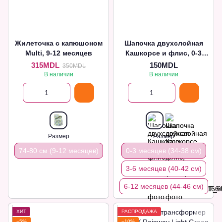
Жилеточка с капюшоном
Шапочка двухслойная
Multi, 9-12 месяцев
Кашкорсе и флис, 0-3
месяца Бежевая
315MDL
150MDL
350MDL
В наличии
В наличии
Размер
Размер
74-80 см (9-12 месяцев)
0-3 месяцев (34-38 см)
3-6 месяцев (40-42 см)
6-12 месяцев (44-46 см)
ХИТ
РАСПРОДАЖА
−5%
−10%