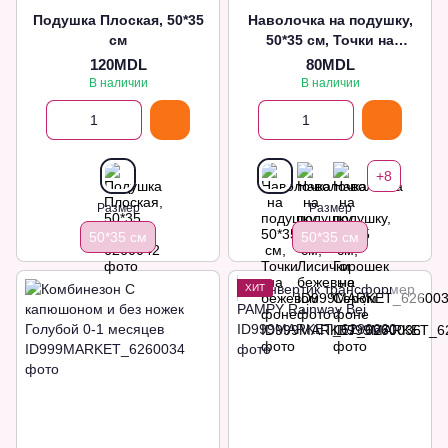
Подушка Плоская, 50*35
Наволочка на подушку,
см
50*35 см, Точки на
бежевом фоне
120MDL
80MDL
В наличии
В наличии
+8
Размер
Размер
50*35 см
50*35 см
ХИТ