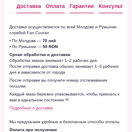
Доставка
Оплата
Гарантия
Консультац
Доставка осуществляется по всей Молдове и Румынии
службой Fan Courier.
• По Молдове —
70 лей
• По Румынии —
50 RON
Сроки обработки и доставки
Обработка заказа занимает 1–2 рабочих дня.
После отправки доставка обычно занимает 1–3 рабочих
дня в зависимости от города.
После отправки вы получите номер отслеживания
посылки.
Каждый заказ бережно упаковывается, чтобы приехать к
вам в идеальном состоянии 💛
Подробнее о доставке
Мы предлагаем удобные и безопасные способы оплаты.
Оплата при получении