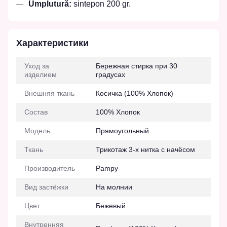
Umplutură:
sintepon 200 gr.
Характеристики
Уход за
Бережная стирка при 30
изделием
градусах
Внешняя ткань
Косичка (100% Хлопок)
Состав
100% Хлопок
Модель
Прямоугольный
Ткань
Трикотаж 3-х нитка с начёсом
Производитель
Pampy
Вид застёжки
На молнии
Цвет
Бежевый
Внутренняя