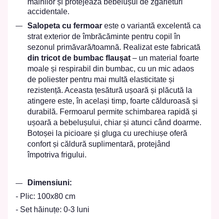
mâinilor și protejează bebelușul de zgârieturi
accidentale.
Salopeta cu fermoar
este o variantă excelentă ca
strat exterior de îmbrăcăminte pentru copil în
sezonul primăvară/toamnă. Realizat
este fabricată
din
tricot de bumbac flaușat
– un material foarte
moale și respirabil din bumbac, cu un mic adaos
de poliester pentru mai multă elasticitate și
rezistență. Aceasta țesătură ușoară și plăcută la
atingere este, în același timp, foarte călduroasă și
durabilă. Fermoarul permite schimbarea rapidă și
ușoară a bebelușului, chiar și atunci când doarme.
Botoșei la picioare și gluga cu urechiușe oferă
confort și căldură suplimentară, protejând
împotriva frigului.
Dimensiuni:
- Plic: 100x80 cm
- Set hăinuțe: 0-3 luni