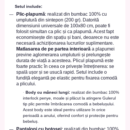
Setul include:
Plic-plapumă
: realizat din bumbac 100% cu
umplutură din sintepon (200 gr). Datorită
dimensiunii universale de 100x80 cm, poate fi
folosit simultan ca plic și ca plapum
ă
.
Acest fapt
economisește din spațiu și bani, deoarece nu este
necesară achiziționarea lucrurilor suplimentare.
Matlasarea de pe partea interioară
a plapumei
previne aglomerarea umpluturii și prelungește
durata de viață a acesteea. Plicul plapumă este
foarte practic în ceea ce privește întreținerea: se
spală ușor și se usucă rapid. Setul include o
fundiță elegantă pe elastic pentru fixarea comodă
a plicului
.
Body cu mâneci lungi:
realizat din bumbac 100%
·
interlock penye, moale și plăcut la atingere Gulerul
tip plic permite îmbrăcarea comodă a bebelușului.
Acest body este ideal pentru utilizare în orice
perioadă a anului, oferind confort și protecție pentru
bebeluș.
Pantaloni cu botoșei:
realizați din bumbac 100%