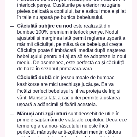
interlock penye. Cusăturile pe exterior nu zgârie
pielea delicată a copilului, iar elasticul moale și lat
în talie nu apasă pe burtica bebelușului.
Căciuliță subțire cu nod
este
realizată din
bumbac 100% premium interlock penye
.
Nodul
ajustabil și marginea lată permit reglarea ușoară a
mărimii căciuliței, pe măsură ce bebelușul crește.
Căciulița poate fi îmbrăcată imediat după nașterea
bebelușului pentru a-l ajuta să se adapteze la noul
mediu. De asemenea, este perfectă ca și căciuliță
de bază în sezonul primăvară-vară.
Căciuliță dublă
din jerseu moale de bumbac
kashkorse are mici urechiușe jucăușe. Ea va
încălzi perfect bebelușul și îl va proteja de frig și
vânt
. Manșeta lată a căciuliței permite ajustarea
ușoară a adâncimii și fixării acesteia.
Mănuși anti-zgârieturi
sunt deosebit de utile în
primele săptămâni de viață ale copilului. Deoarece
termoreglarea nou-născutului nu este încă
perfectă, mănușile anti-zgârieturi mențin căldura