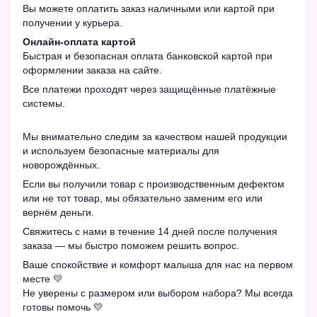
Вы можете оплатить заказ наличными или картой при
получении у курьера.
Онлайн-оплата картой
Быстрая и безопасная оплата банковской картой при
оформлении заказа на сайте.
Все платежи проходят через защищённые платёжные
системы.
Мы внимательно следим за качеством нашей продукции
и используем безопасные материалы для
новорождённых.
Если вы получили товар с производственным дефектом
или не тот товар, мы обязательно заменим его или
вернём деньги.
Свяжитесь с нами в течение 14 дней после получения
заказа — мы быстро поможем решить вопрос.
Ваше спокойствие и комфорт малыша для нас на первом
месте 💛
Не уверены с размером или выбором набора? Мы всегда
готовы помочь 💛