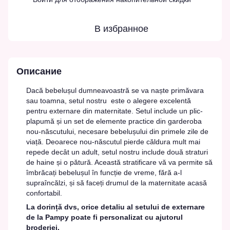
В избранное
Описание
Dacă bebelușul dumneavoastră se va naște primăvara
sau toamna, setul nostru este o alegere excelentă
pentru externare din maternitate. Setul include un plic-
plapumă și un set de elemente practice din garderoba
nou-născutului, necesare bebelușului din primele zile de
viață. Deoarece nou-născutul pierde căldura mult mai
repede decât un adult, setul nostru include două straturi
de haine și o pătură. Această stratificare vă va permite să
îmbrăcați bebelușul în funcție de vreme, fără a-l
supraîncălzi, și să faceți drumul de la maternitate acasă
confortabil.
La dorință dvs, orice detaliu al setului de externare
de la Pampy poate fi personalizat cu ajutorul
broderiei.