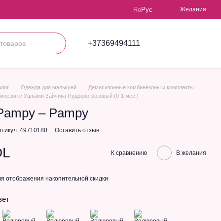
Ro
Рус
Желания
+37369494111
алог
Одежда для малышей
Демисизонные комбинезоны и комплекты
инезон с Ушками Зайчика Пудрово-розовый (0-1 мес.)
Pampy – Pampy
ртикул: 49710180
Оставить отзыв
DL
К сравнению
В желания
я отображения накопительной скидки
вет