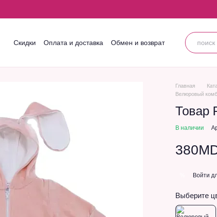
Скидки
Оплата и доставка
Обмен и возврат
Контактная информация
Блог
Пользовательское соглашение
Главная
Кат
Велюровый комб
Товар 
В наличии
А
380M
Войти
дл
%
Выберите ц