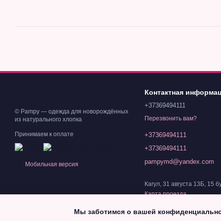
Контактная информа
+37369494111
© Pampy — одежда для новорождённых
Перезвонить вам?
из натурального хлопка
Принимаем к оплате
+37369494111
+37369494111
pampymd@yandex.com
Мобильная версия
Кагул, 31 августа 13Б, 15 б
Карта проезда
Мы заботимся о вашей конфиденциальн