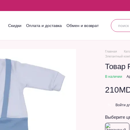
Скидки
Оплата и доставка
Обмен и возврат
Контактная информация
Блог
Пользовательское соглашение
Главная
Кат
Элегантный комб
Товар 
В наличии
А
210M
Войти
дл
%
Выберите ц