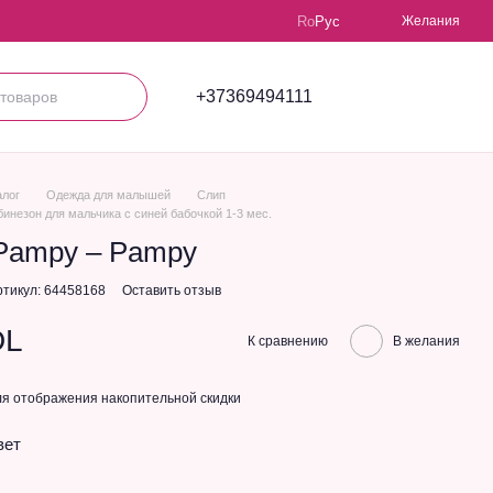
Ro
Рус
Желания
+37369494111
алог
Одежда для малышей
Слип
инезон для мальчика с синей бабочкой 1-3 мес.
Pampy – Pampy
ртикул: 64458168
Оставить отзыв
DL
К сравнению
В желания
я отображения накопительной скидки
вет