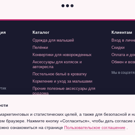
ция
Каталог
Клиентам
Одежда для малышей
Вход в личн
Пелёнки
Скидки
Конвертики для новорожденных
Оплата и до
Аксессуары для колясок и
Обмен и воз
автокресла
Мы в соцсетя
Постельное бельё в кроватку
Кормление и уход за малышами
Прочие полезные аксессуары для
утик
роддома
Игрушки для малышей
ости
Индивидуальный заказ
маркетинговых и статистических целей, а также для безопасной и 
Крещение
ем браузере. Нажмите кнопку «Согласиться», чтобы дать согласие 
ожно ознакомиться на странице
Пользовательское соглашение
.