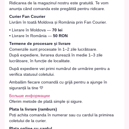
Ridicarea de la magazinul nostru este gratuită. Te vom
anunța când comanda este pregătită pentru ridicare.
Curier Fan Courier
Livrăm în toată Moldova și România prin Fan Courier.
• Livrare în Moldova —
70 lei
• Livrare în România —
50 RON
Termene de procesare și livrare
Comenzile sunt procesate în 1–2 zile lucrătoare.
După expediere, livrarea durează în medie 1–3 zile
lucrătoare, în funcție de localitate.
După expediere vei primi numărul de urmărire pentru a
verifica statusul coletului.
Ambalăm fiecare comandă cu grijă pentru a ajunge în
siguranță la tine 💛
Больше информации
Oferim metode de plată simple și sigure.
Plata la livrare (ramburs)
Poți achita comanda în numerar sau cu cardul la primirea
coletului de la curier.
Plata online cu cardul