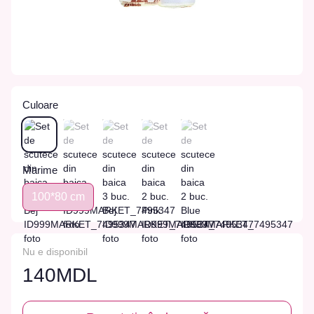
Culoare
Marime
100*80 сm
Nu e disponibil
140MDL