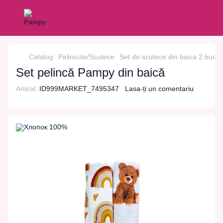
Catalog
Pelincute/Scutece
Set de scutece din baica 2 buc. 
Set pelincă Pampy din baică
Articol:
ID999MARKET_7495347
Lasa-ți un comentariu