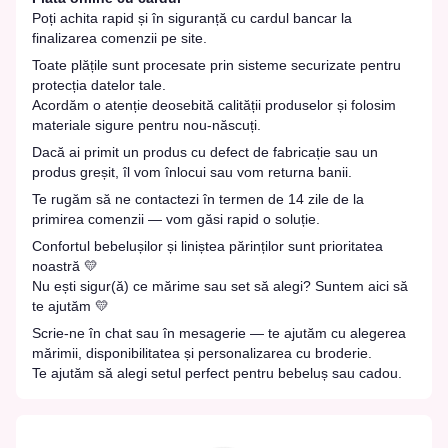
Poți achita rapid și în siguranță cu cardul bancar la
finalizarea comenzii pe site.
Toate plățile sunt procesate prin sisteme securizate pentru
protecția datelor tale.
Acordăm o atenție deosebită calității produselor și folosim
materiale sigure pentru nou-născuți.
Dacă ai primit un produs cu defect de fabricație sau un
produs greșit, îl vom înlocui sau vom returna banii.
Te rugăm să ne contactezi în termen de 14 zile de la
primirea comenzii — vom găsi rapid o soluție.
Confortul bebelușilor și liniștea părinților sunt prioritatea
noastră 💛
Nu ești sigur(ă) ce mărime sau set să alegi? Suntem aici să
te ajutăm 💛
Scrie-ne în chat sau în mesagerie — te ajutăm cu alegerea
mărimii, disponibilitatea și personalizarea cu broderie.
Te ajutăm să alegi setul perfect pentru bebeluș sau cadou.