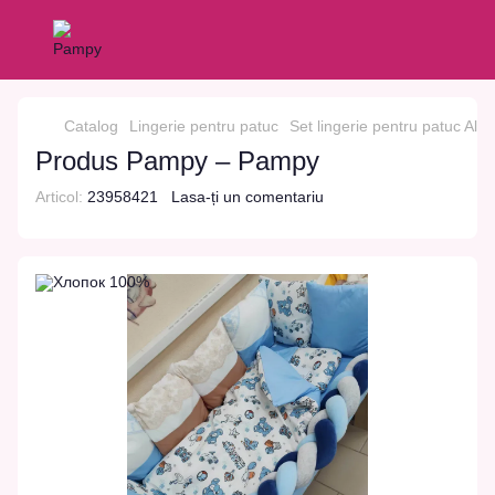
Catalog
Lingerie pentru patuc
Set lingerie pentru patuc Alb
Produs Pampy – Pampy
Articol:
23958421
Lasa-ți un comentariu