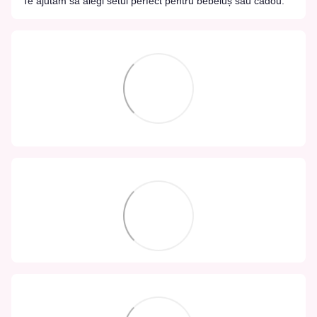
Te ajutăm să alegi setul perfect pentru bebeluș sau cadou.