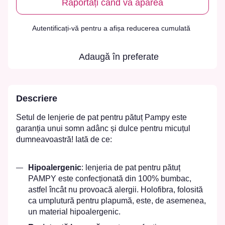
Raportați când va apărea
Autentificați-vă
pentru a afișa reducerea cumulată
%
Adaugă în preferate
Descriere
Setul de lenjerie de pat pentru pătuț Pampy este
garanția unui somn adânc și dulce pentru micuțul
dumneavoastră! Iată de ce:
Hipoalergenic
: lenjeria de pat pentru pătuț
PAMPY este confecționată din 100% bumbac,
astfel încât nu provoacă alergii. Holofibra, folosită
ca umplutură pentru plapumă, este, de asemenea,
un material hipoalergenic.