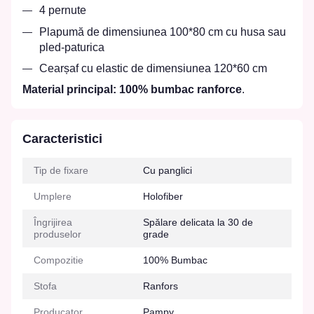
4 pernute
Plapumă de dimensiunea 100*80 cm cu husa sau
pled-paturica
Cearșaf cu elastic de dimensiunea 120*60 cm
Material principal: 100% bumbac ranforce
.
Caracteristici
Tip de fixare
Cu panglici
Umplere
Holofiber
Îngrijirea
Spălare delicata la 30 de
produselor
grade
Compozitie
100% Bumbac
Stofa
Ranfors
Producator
Pampy