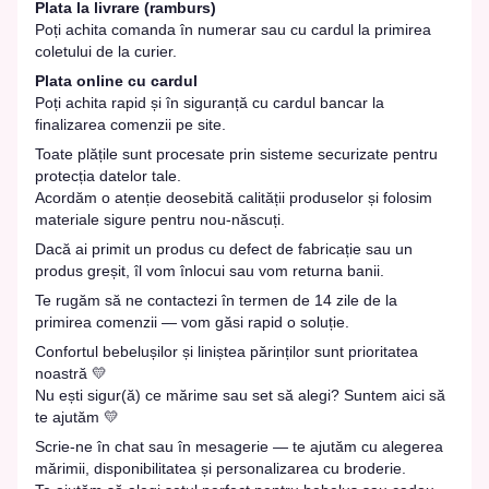
Plata la livrare (ramburs)
Poți achita comanda în numerar sau cu cardul la primirea
coletului de la curier.
Plata online cu cardul
Poți achita rapid și în siguranță cu cardul bancar la
finalizarea comenzii pe site.
Toate plățile sunt procesate prin sisteme securizate pentru
protecția datelor tale.
Acordăm o atenție deosebită calității produselor și folosim
materiale sigure pentru nou-născuți.
Dacă ai primit un produs cu defect de fabricație sau un
produs greșit, îl vom înlocui sau vom returna banii.
Te rugăm să ne contactezi în termen de 14 zile de la
primirea comenzii — vom găsi rapid o soluție.
Confortul bebelușilor și liniștea părinților sunt prioritatea
noastră 💛
Nu ești sigur(ă) ce mărime sau set să alegi? Suntem aici să
te ajutăm 💛
Scrie-ne în chat sau în mesagerie — te ajutăm cu alegerea
mărimii, disponibilitatea și personalizarea cu broderie.