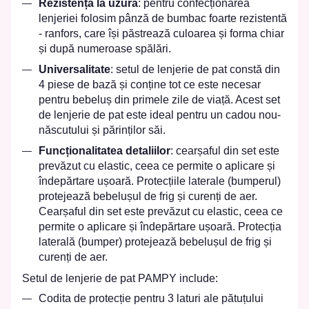
Rezistență la uzură
: pentru confecționarea
lenjeriei folosim pânză de bumbac foarte rezistentă
- ranfors, care își păstrează culoarea și forma chiar
și după numeroase spălări.
Universalitate
: setul de lenjerie de pat constă din
4 piese de bază și conține tot ce este necesar
pentru bebeluș din primele zile de viață. Acest set
de lenjerie de pat este ideal pentru un cadou nou-
născutului și părinților săi.
Funcționalitatea detaliilor
: cearșaful din set este
prevăzut cu elastic, ceea ce permite o aplicare și
îndepărtare ușoară. Protecțiile laterale (bumperul)
protejează bebelușul de frig și curenți de aer.
Cearșaful din set este prevăzut cu elastic, ceea ce
permite o aplicare și îndepărtare ușoară. Protecția
laterală (bumper) protejează bebelușul de frig și
curenți de aer.
Setul de lenjerie de pat PAMPY include:
Codita de protecție pentru 3 laturi ale pătuțului