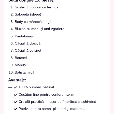
Scutec tip cocon cu fermoar
Salopetă (sleep)
Body cu mânecă lungă
Bluziță cu mănuși anti-zgâriere
Pantalonași
Căciuliță clasică
Căciuliță cu șiret
Botosei
Mănuși
Batista mică
Avantaje:
✔️ 100% bumbac natural
✔️ Cusături fine pentru confort maxim
✔️ Croială practică — ușor de îmbrăcat și schimbat
✔️ Potrivit pentru somn, plimbări și maternitate