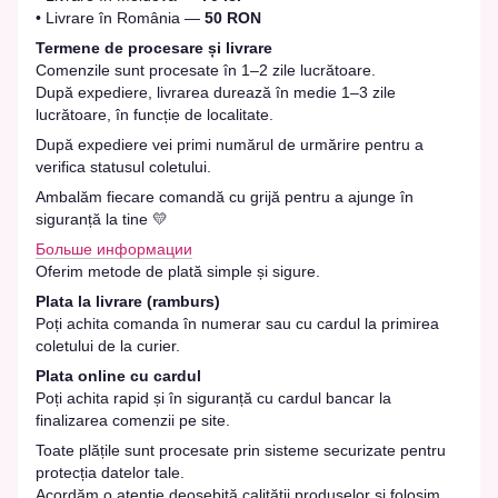
• Livrare în România —
50 RON
Termene de procesare și livrare
Comenzile sunt procesate în 1–2 zile lucrătoare.
După expediere, livrarea durează în medie 1–3 zile
lucrătoare, în funcție de localitate.
După expediere vei primi numărul de urmărire pentru a
verifica statusul coletului.
Ambalăm fiecare comandă cu grijă pentru a ajunge în
siguranță la tine 💛
Больше информации
Oferim metode de plată simple și sigure.
Plata la livrare (ramburs)
Poți achita comanda în numerar sau cu cardul la primirea
coletului de la curier.
Plata online cu cardul
Poți achita rapid și în siguranță cu cardul bancar la
finalizarea comenzii pe site.
Toate plățile sunt procesate prin sisteme securizate pentru
protecția datelor tale.
Acordăm o atenție deosebită calității produselor și folosim