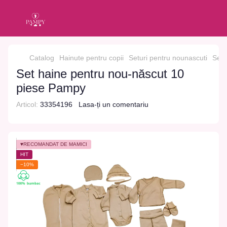
Catalog
Hainute pentru copii
Seturi pentru nounascuti
Set 
Set haine pentru nou-născut 10
piese Pampy
Articol:
33354196
Lasa-ți un comentariu
♥RECOMANDAT DE MĂMICI
HIT
−10%