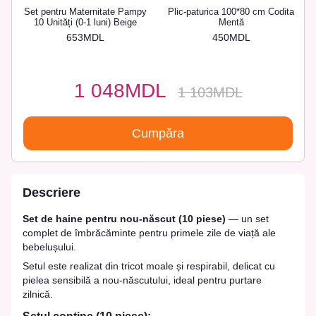
Set pentru Maternitate Pampy
Plic-paturica 100*80 cm Codita
10 Unități (0-1 luni) Beige
Mentă
653MDL
450MDL
1 048MDL
1 103MDL
Cumpăra
Descriere
Set de haine pentru nou-născut (10 piese)
— un set
complet de îmbrăcăminte pentru primele zile de viață ale
bebelușului.
Setul este realizat din tricot moale și respirabil, delicat cu
pielea sensibilă a nou-născutului, ideal pentru purtare
zilnică.
Setul conține (10 piese):