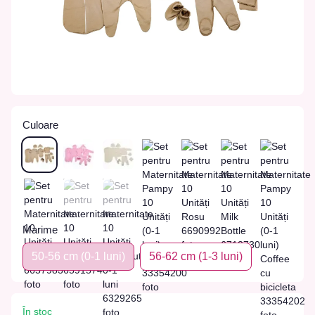
Culoare
Marime
50-56 cm (0-1 luni)
56-62 сm (1-3 luni)
În stoc