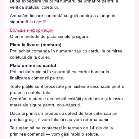
După expediere vei primi numărul de urmărire pentru a
verifica statusul coletului.
Ambalăm fiecare comandă cu grijă pentru a ajunge în
siguranță la tine 💛
Больше информации
Oferim metode de plată simple și sigure.
Plata la livrare (ramburs)
Poți achita comanda în numerar sau cu cardul la primirea
coletului de la curier.
Plata online cu cardul
Poți achita rapid și în siguranță cu cardul bancar la
finalizarea comenzii pe site.
Toate plățile sunt procesate prin sisteme securizate pentru
protecția datelor tale.
Acordăm o atenție deosebită calității produselor și folosim
materiale sigure pentru nou-născuți.
Dacă ai primit un produs cu defect de fabricație sau un
produs greșit, îl vom înlocui sau vom returna banii.
Te rugăm să ne contactezi în termen de 14 zile de la
primirea comenzii — vom găsi rapid o soluție.