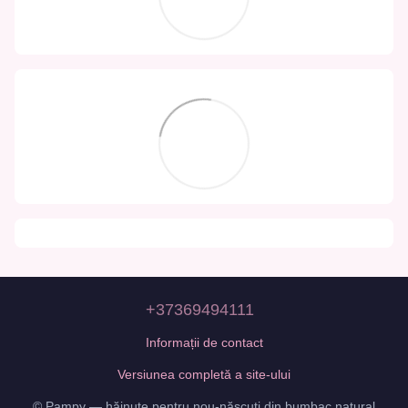
+37369494111
Informații de contact
Versiunea completă a site-ului
© Pampy — hăinuțe pentru nou-născuți din bumbac natural