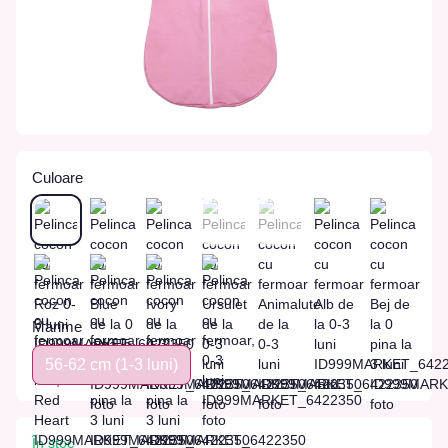
Culoare
Marime
56-62 сm (1-3 luni)
În stoc