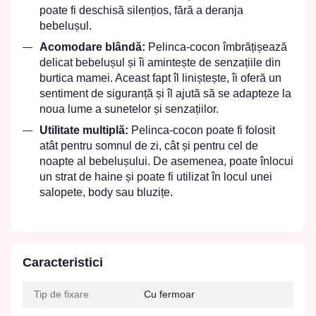
poate fi deschisă silențios, fără a deranja
bebelușul.
Acomodare blândă:
Pelinca-cocon îmbrățișează
delicat bebelușul și îi amintește de senzațiile din
burtica mamei. Aceast fapt îl liniștește, îi oferă un
sentiment de siguranță și îl ajută să se adapteze la
noua lume a sunetelor și senzațiilor.
Utilitate multiplă:
Pelinca-cocon poate fi folosit
atât pentru somnul de zi, cât și pentru cel de
noapte al bebelușului. De asemenea, poate înlocui
un strat de haine și poate fi utilizat în locul unei
salopete, body sau bluzițe.
Caracteristici
Tip de fixare
Cu fermoar