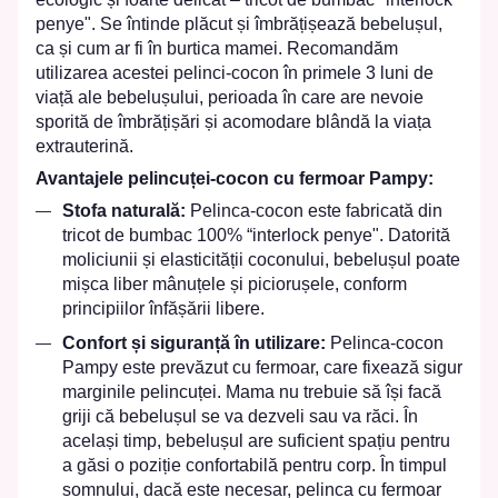
penye". Se întinde plăcut și îmbrățișează bebelușul,
ca și cum ar fi în burtica mamei. Recomandăm
utilizarea acestei pelinci-cocon în primele 3 luni de
viață ale bebelușului, perioada în care are nevoie
sporită de îmbrățișări și acomodare blândă la viața
extrauterină.
Avantajele pelincuței-cocon cu fermoar Pampy:
Stofa naturală:
Pelinca-cocon este fabricată din
tricot de bumbac 100% “interlock penye". Datorită
moliciunii și elasticității coconului, bebelușul poate
mișca liber mânuțele și piciorușele, conform
principiilor înfășării libere.
Confort și siguranță în utilizare:
Pelinca-cocon
Pampy este prevăzut cu fermoar, care fixează sigur
marginile pelincuței. Mama nu trebuie să își facă
griji că bebelușul se va dezveli sau va răci. În
același timp, bebelușul are suficient spațiu pentru
a găsi o poziție confortabilă pentru corp. În timpul
somnului, dacă este necesar, pelinca cu fermoar