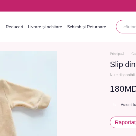
Reduceri
Livrare și achitare
Schimb și Returnare
Informații de contact
Blogul
Acordul utilizatorului
Principală
Ca
Slip di
Nu e disponibil
180M
Autentifi
%
Raportaț