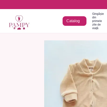
Mergi la conținutul principal
Gingășie
din
Catalog
primele
zile de
viață