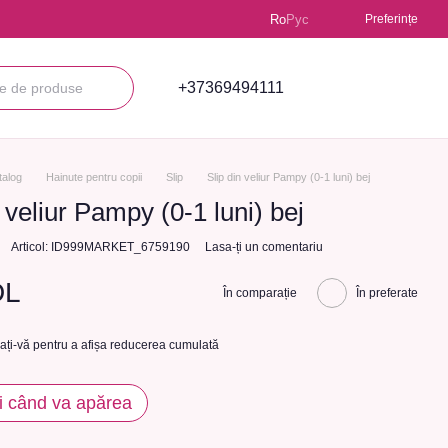
Ro
Рус
Preferințe
+37369494111
talog
Hainute pentru copii
Slip
Slip din veliur Pampy (0-1 luni) bej
n veliur Pampy (0-1 luni) bej
Articol: ID999MARKET_6759190
Lasa-ți un comentariu
DL
În comparație
În preferate
cați-vă
pentru a afișa reducerea cumulată
i când va apărea