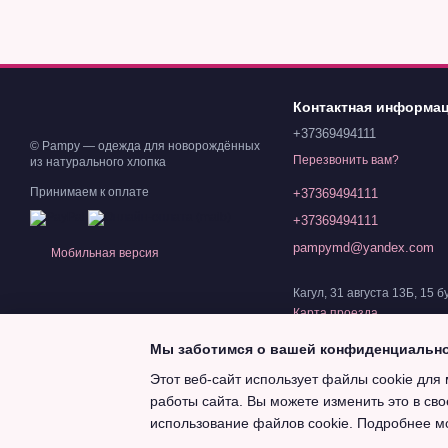
Контактная информа
+37369494111
© Pampy — одежда для новорождённых
Перезвонить вам?
из натурального хлопка
Принимаем к оплате
+37369494111
+37369494111
pampymd@yandex.com
Мобильная версия
Кагул, 31 августа 13Б, 15 б
Карта проезда
Мы заботимся о вашей конфиденциальн
Этот веб-сайт использует файлы cookie для 
работы сайта. Вы можете изменить это в сво
Magazin online creat cu Horoshop
использование файлов cookie. Подробнее м