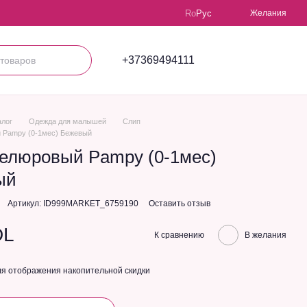
Ro
Рус
Желания
+37369494111
алог
Одежда для малышей
Слип
 Pampy (0-1мес) Бежевый
елюровый Pampy (0-1мес)
ый
Артикул: ID999MARKET_6759190
Оставить отзыв
DL
К сравнению
В желания
я отображения накопительной скидки