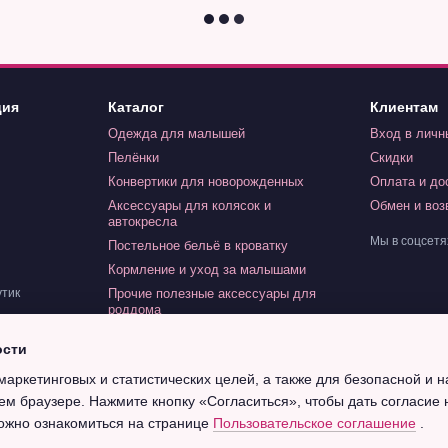
ция
Каталог
Клиентам
Одежда для малышей
Вход в личн
Пелёнки
Скидки
Конвертики для новорожденных
Оплата и до
Аксессуары для колясок и
Обмен и воз
автокресла
Мы в соцсетя
Постельное бельё в кроватку
Кормление и уход за малышами
Прочие полезные аксессуары для
утик
роддома
Игрушки для малышей
ости
Индивидуальный заказ
маркетинговых и статистических целей, а также для безопасной и 
Крещение
ем браузере. Нажмите кнопку «Согласиться», чтобы дать согласие 
ожно ознакомиться на странице
Пользовательское соглашение
.