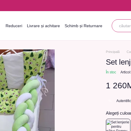
Reduceri
Livrare și achitare
Schimb și Returnare
Informații de contact
Blogul
Acordul utilizatorului
Principală
Ca
Set len
În stoc
Artico
1 260
Autentifi
%
Alegeți culoa