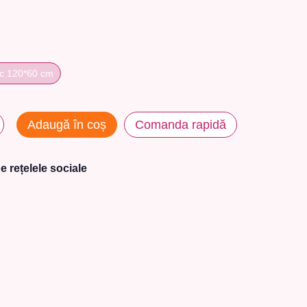
uc 120*60 cm
Adaugă în coș
Comanda rapidă
e rețelele sociale