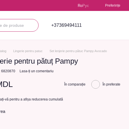
Ro
Рус
Preferințe
+37369494111
talog
Lingerie pentru patuc
Set lenjerie pentru pătuc Pampy Avocado
jerie pentru pătuț Pampy
l: 6820870
Lasa-ți un comentariu
MDL
În comparație
În preferate
cați-vă
pentru a afișa reducerea cumulată
rea