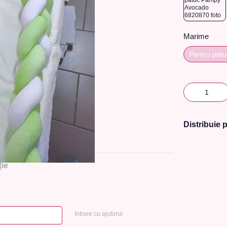
Marime
Pentru pat
Distribuie p
ie
Intrare cu ajutorul