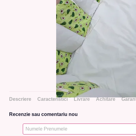
Descriere
Caracteristici
Livrare
Achitare
Garanț
Recenzie sau comentariu nou