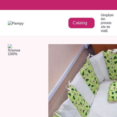
Mergi la conținutul principal
Gingășie
din
Catalog
primele
zile de
viață