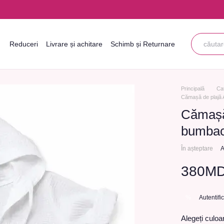
Reduceri
Livrare și achitare
Schimb și Returnare
Informații de contact
Blogul
Acordul utilizatorului
Principală
Ca
Cămașă de plajă 
Cămașă
bumba
În așteptare
A
380M
Autentifi
%
Alegeți culoa