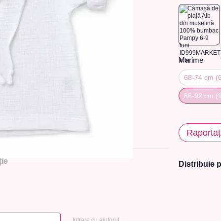
Marime
68-74 сm (6
86-92 сm (1
Raportaț
ie
Distribuie p
Intrare cu ajutorul