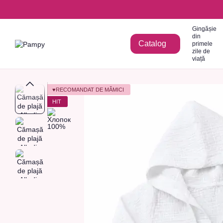
Mergi la conținutul principal
Gingășie
din
Catalog
primele
zile de
viață
♥RECOMANDAT DE MĂMICI
HIT