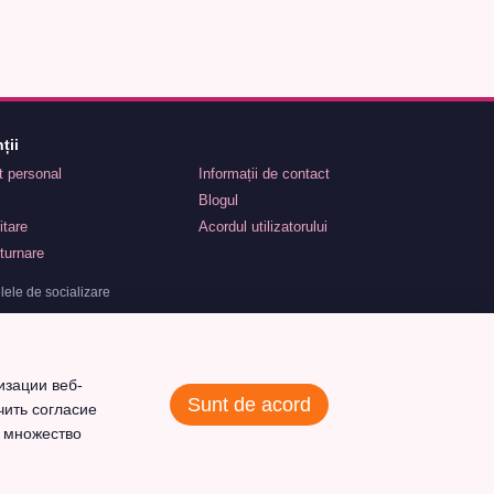
ții
nt personal
Informații de contact
Blogul
itare
Acordul utilizatorului
turnare
lele de socializare
изации веб-
Sunt de acord
чить согласие
 множество