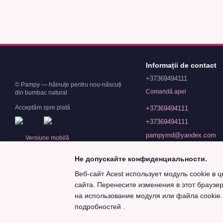
Informații de contact
+37369494111
© Pampy — hăinuțe pentru nou-născuți
Comandă apel
din bumbac natural
Acceptăm spre plată
+37369494111
+37369494111
pampymd@yandex.com
Versiune mobilă
Cahul, 31 August 13B
Не допускайте конфиденциальности.
Adresa pe harta
Веб-сайт Acest использует модуль cookie в 
сайта. Перенесите изменения в этот браузе
на использование модуля или файла cookie
Magazin online creat cu Horoshop
подробностей
.