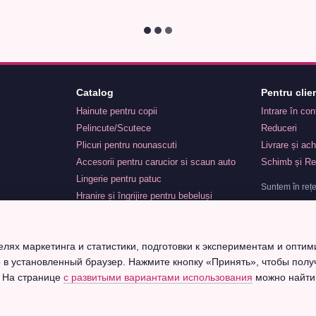
Catalog
Pentru clien
Hainute pentru copii
Intrare în co
Pelincute/Scutece
Reduceri
Plicuri pentru nounascuti
Livrare și ach
Accesorii pentru carucior si scaun auto
Schimb și Re
Lingerie pentru patuc
Suntem în rețe
Hranire și îngrijire pentru bebeluși
Alte accesorii pentru maternitate
Jucarii pentru copii
целях маркетинга и статистики, подготовки к экспериментам и оптим
Comanda personalizata
р в установленный браузер. Нажмите кнопку «Принять», чтобы полу
Botez
. На странице
с развитыми вариантами использования
можно найти