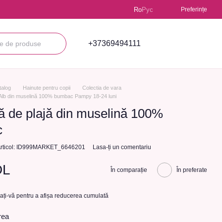
Ro
Рус
Preferințe
+37369494111
talog
Hainute pentru copii
Colectia de vara
Alb din muselină 100% bumbac Pampy 18-24 luni
 de plajă din muselină 100%
c
rticol: ID999MARKET_6646201
Lasa-ți un comentariu
DL
În comparație
În preferate
cați-vă
pentru a afișa reducerea cumulată
rea