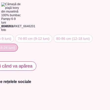
-9 luni)
74-80 сm (9-12 luni)
80-86 сm (12-18 luni)
8-24 luni)
i când va apărea
e rețelele sociale