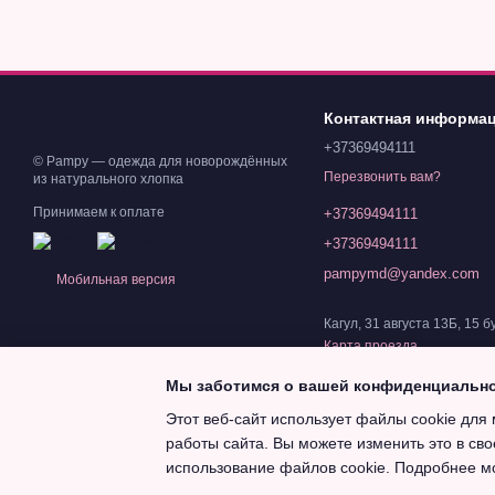
Контактная информа
+37369494111
© Pampy — одежда для новорождённых
Перезвонить вам?
из натурального хлопка
Принимаем к оплате
+37369494111
+37369494111
pampymd@yandex.com
Мобильная версия
Кагул, 31 августа 13Б, 15 б
Карта проезда
Мы заботимся о вашей конфиденциальн
Этот веб-сайт использует файлы cookie для 
работы сайта. Вы можете изменить это в сво
Magazin online creat cu Horoshop
использование файлов cookie. Подробнее м