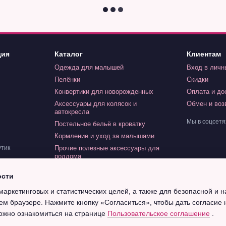
ция
Каталог
Клиентам
Одежда для малышей
Вход в личн
Пелёнки
Скидки
Конвертики для новорожденных
Оплата и до
Аксессуары для колясок и
Обмен и воз
автокресла
Мы в соцсетя
Постельное бельё в кроватку
Кормление и уход за малышами
Прочие полезные аксессуары для
утик
роддома
Игрушки для малышей
ости
Индивидуальный заказ
маркетинговых и статистических целей, а также для безопасной и 
Крещение
ем браузере. Нажмите кнопку «Согласиться», чтобы дать согласие 
ожно ознакомиться на странице
Пользовательское соглашение
.