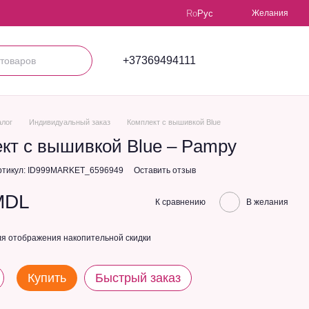
Ro
Рус
Желания
+37369494111
алог
Индивидуальный заказ
Комплект с вышивкой Blue
кт с вышивкой Blue – Pampy
ртикул: ID999MARKET_6596949
Оставить отзыв
MDL
К сравнению
В желания
я отображения накопительной скидки
Купить
Быстрый заказ