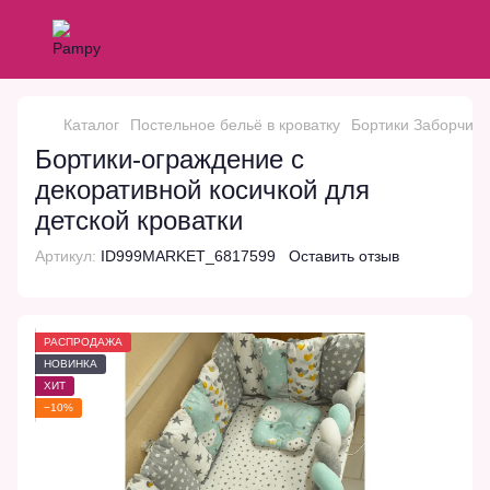
Каталог
Постельное бельё в кроватку
Бортики Заборчик 
Бортики-ограждение с
декоративной косичкой для
детской кроватки
Артикул:
ID999MARKET_6817599
Оставить отзыв
РАСПРОДАЖА
НОВИНКА
ХИТ
−10%