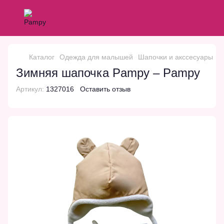
Каталог
Одежда для малышей
Шапочки и акссесуары
З
Зимняя шапочка Pampy – Pampy
Артикул:
1327016
Оставить отзыв