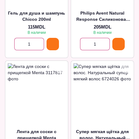
Гель для душа и шампунь
Philips Avent Natural
Chicco 200ml
Response Силиконовая
соска +3 месяца, 2 шт.
115MDL
205MDL
В наличии
В наличии
Лента для соски с
Супер мягкая щётка для
прищепкой Menta
волос. Натуральный