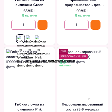
силикона Green
прорезыватель для
зубов с емкостью для
65MDL
90MDL
фруктов Flower
В наличии
В наличии
ХИТ
ПЕРСОНАЛИЗАЦИЯ
2
Гибкая ложка из
Персонализированный
силикона Pnk
халат (3-6 месяца)