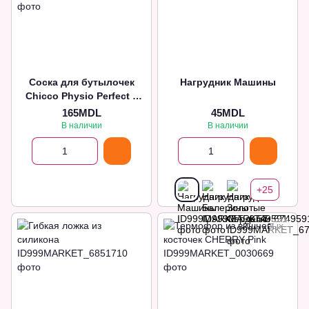
Соска для бутылочек
Нагрудник Машины
Chicco Physio Perfect 5
силикон, медленный
165MDL
45MDL
поток 0м+ (2 шт)
В наличии
В наличии
+25