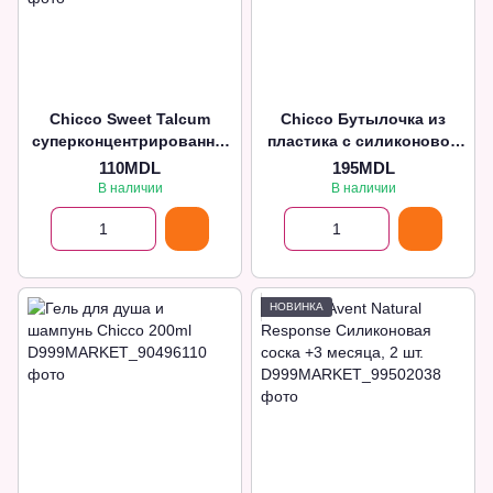
Chicco Sweet Talcum
Chicco Бутылочка из
суперконцентрированны
пластика с силиконовой
й кондиционер для
соской 250 мл
110MDL
195MDL
детского белья NEW 750
В наличии
В наличии
мл
НОВИНКА