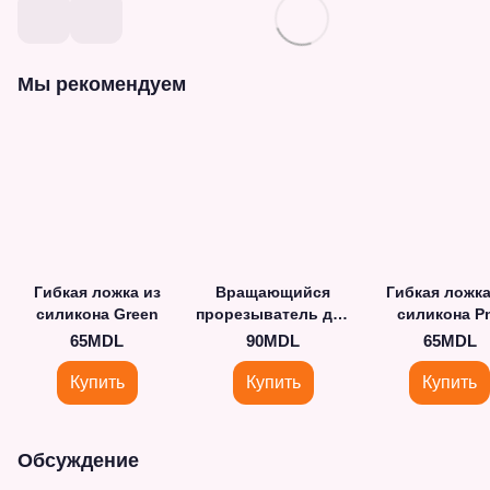
Мы рекомендуем
Гибкая ложка из
Вращающийся
Гибкая ложка
силикона Green
прорезыватель для
силикона P
зубов с емкостью
65MDL
90MDL
65MDL
для фруктов Flower
Купить
Купить
Купить
Обсуждение